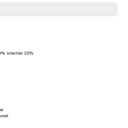
0% эластан 10%
ая
ьная