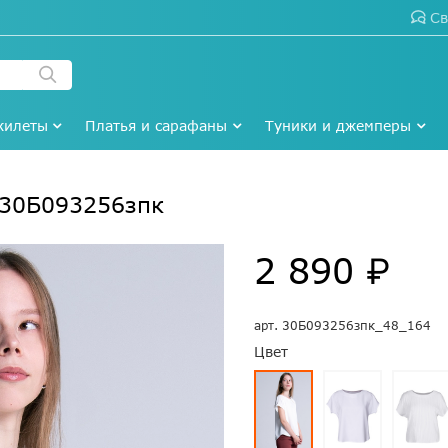
Св
жилеты
Платья и сарафаны
Туники и джемперы
#30Б093256зпк
2 890 ₽
арт.
30Б093256зпк_48_164
Цвет