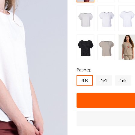
Размер
48
54
56