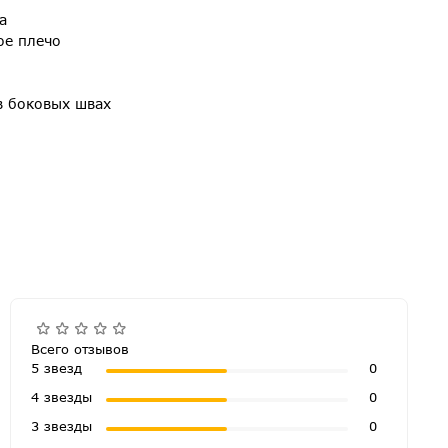
а
ое плечо
в боковых швах
Всего отзывов
5 звезд
0
4 звезды
0
3 звезды
0