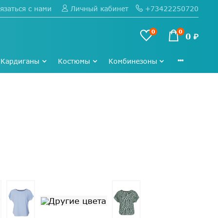
язаться с нами
+73422250720
Личный кабинет
0
0
0 ₽
Кардиганы
Костюмы
Комбинезоны