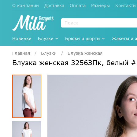
О компании
Доставка
Оплата
Размеры
Контакты
Новинки
Блузки
Брюки и шорты
Жакеты и 
Главная
Блузки
Блузка женская
Блузка женская 3256ЗПк, белый 