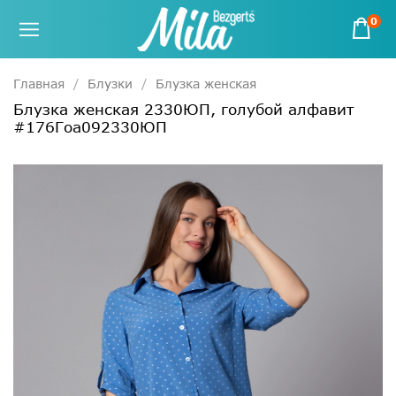
0
Главная
Блузки
Блузка женская
Блузка женская 2330ЮП, голубой алфавит
#176Гоа092330ЮП