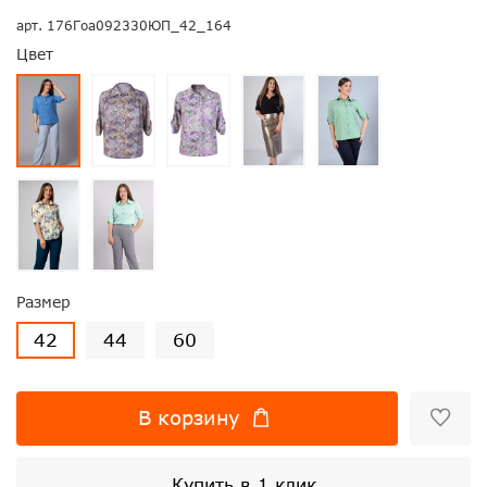
арт.
176Гоа092330ЮП_42_164
Цвет
Размер
42
44
60
В корзину
Купить в 1 клик