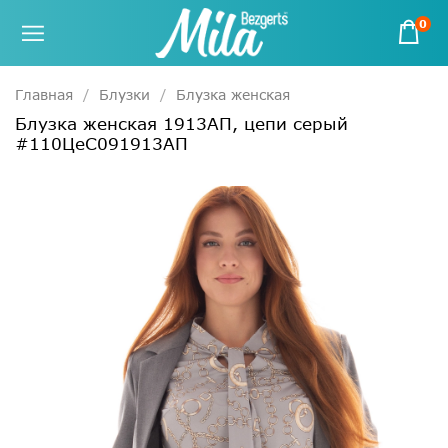
0
Главная
Блузки
Блузка женская
Блузка женская 1913АП, цепи серый
#110ЦеС091913АП