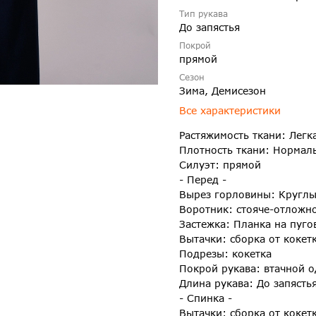
Тип рукава
До запястья
Покрой
прямой
Сезон
Зима, Демисезон
Все характеристики
Растяжимость ткани: Легк
Плотность ткани: Нормал
Силуэт: прямой
- Перед -
Вырез горловины: Кругл
Воротник: стояче-отложно
Застежка: Планка на пуго
Вытачки: сборка от кокет
Подрезы: кокетка
Покрой рукава: втачной 
Длина рукава: До запясть
- Спинка -
Вытачки: сборка от кокет