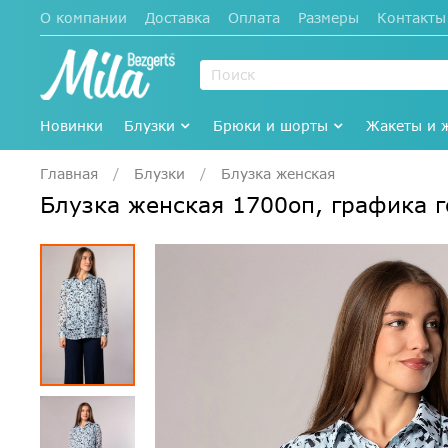
О компании
Доставка
Оплата
Размеры
Контакты
Новинки
Блузки
Брюки и шорты
Жакеты и 
Главная
Блузки
Блузка женская
Блузка женская 1700оп, графика 