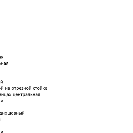
ая
ьная
ый
й на отрезной стойке
вицах центральная
ки
одношовный
я
ки