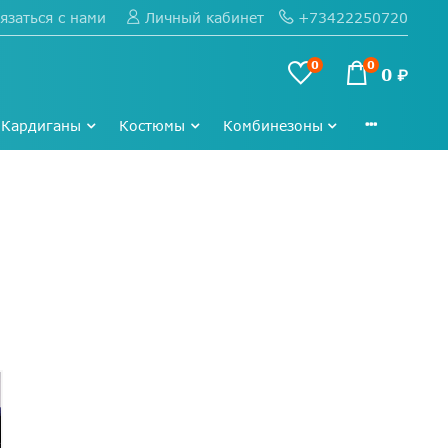
язаться с нами
+73422250720
Личный кабинет
0
0
0 ₽
Кардиганы
Костюмы
Комбинезоны