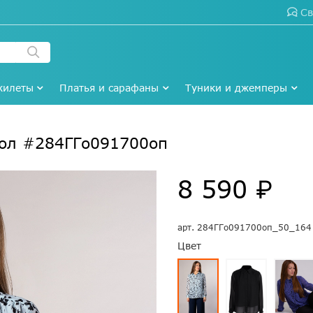
Св
жилеты
Платья и сарафаны
Туники и джемперы
гол #284ГГо091700оп
8 590 ₽
арт.
284ГГо091700оп_50_164
Цвет