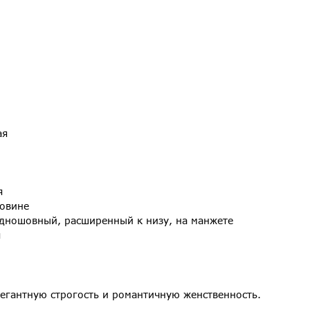
ая
я
ловине
одношовный, расширенный к низу, на манжете
я
легантную строгость и романтичную женственность.