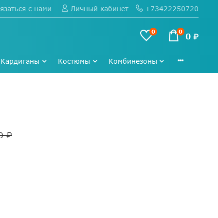
язаться с нами
+73422250720
Личный кабинет
0
0
0 ₽
Кардиганы
Костюмы
Комбинезоны
0 ₽