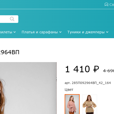
Св
жилеты
Платья и сарафаны
Туники и джемперы
2964ВП
1 410 ₽
4 69
арт.
285П092964ВП_42_164
Цвет