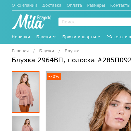
О компании
Доставка
Оплата
Размеры
Контакты
Новинки
Блузки
Брюки и шорты
Жакеты и 
Главная
Блузки
Блузка
Блузка 2964ВП, полоска #285П09
-70%